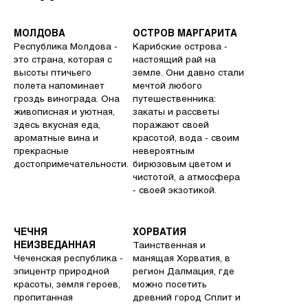
МОЛДОВА
ОСТРОВ МАРГАРИТА
Республика Молдова -
Карибские острова -
это страна, которая с
настоящий рай на
высоты птичьего
земле. Они давно стали
полета напоминает
мечтой любого
гроздь винограда. Она
путешественника:
живописная и уютная,
закаты и рассветы
здесь вкусная еда,
поражают своей
ароматные вина и
красотой, вода - своим
прекрасные
невероятным
достопримечательности.
бирюзовым цветом и
чистотой, а атмосфера
- своей экзотикой.
ЧЕЧНЯ
ХОРВАТИЯ
НЕИЗВЕДАННАЯ
Таинственная и
Чеченская республика -
манящая Хорватия, в
эпицентр природной
регион Далмация, где
красоты, земля героев,
можно посетить
пропитанная
древний город Сплит и